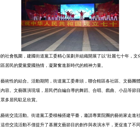
的社會氛圍，建國街道黨工委精心策劃并組織開展了以“壯麗七十年，文
轄區居民的愛黨愛國熱情，凝聚奮進新時代的精神力量。
與藝術性的結合。活動期間，街道黨工委牽頭，聯合轄區各社區、文藝團
項內容。文藝匯演現場，居民們自編自導的舞蹈、合唱、戲曲、小品等節
了眾多居民駐足欣賞。
化藝術交流活動。街道黨工委積極搭建平臺，邀請專業院團的藝術家走進
這些交流活動不僅提升了基層文藝節目的創作與表演水平，更促進了不同