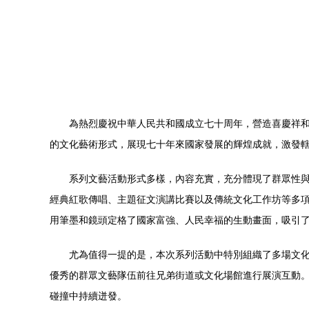
為熱烈慶祝中華人民共和國成立七十周年，營造喜慶祥和
的文化藝術形式，展現七十年來國家發展的輝煌成就，激發
系列文藝活動形式多樣，內容充實，充分體現了群眾性
經典紅歌傳唱、主題征文演講比賽以及傳統文化工作坊等多
用筆墨和鏡頭定格了國家富強、人民幸福的生動畫面，吸引
尤為值得一提的是，本次系列活動中特別組織了多場文
優秀的群眾文藝隊伍前往兄弟街道或文化場館進行展演互動。
碰撞中持續迸發。