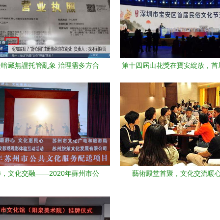
暗藏無證托管亂象 治理需多方合
第十四屆山花獎在寶安綻放，首
力
化節開啟文藝交流新篇
，文化交融——2020年蘇州市公
藝術殿堂首聚，文化交流暖
服務配送項目皮影戲觀影互動活動
在太倉舉行