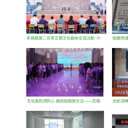
米易縣第二百零五期文化藝術交流活動 '小
校園周邊
小藝術家'啟航夢想，澆灌民族團結進步之
花
文化惠民潤民心 藝術賦能新生活——茨壩
光影流轉
街道黑龍潭群眾文化藝術節系列活動圓滿
共文化
舉行