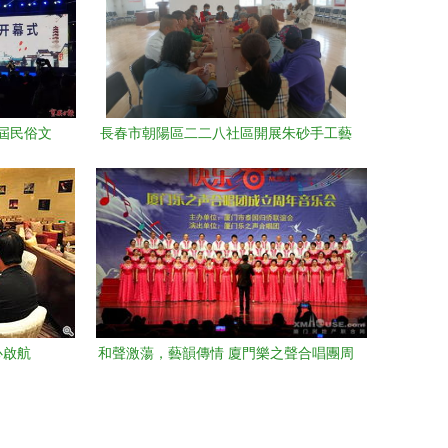
屆民俗文
長春市朝陽區二二八社區開展朱砂手工藝
章
活動，傳承非遺文化促藝術交流
心啟航
和聲激蕩，藝韻傳情 廈門樂之聲合唱團周
年音樂會暨文化藝術交流盛典