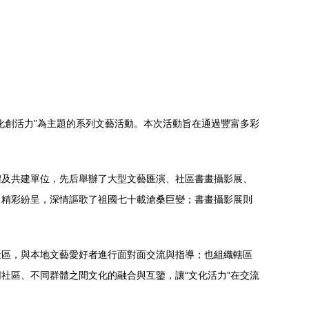
化創活力”為主題的系列文藝活動。本次活動旨在通過豐富多彩
體及共建單位，先后舉辦了大型文藝匯演、社區書畫攝影展、
目精彩紛呈，深情謳歌了祖國七十載滄桑巨變；書畫攝影展則
社區，與本地文藝愛好者進行面對面交流與指導；也組織轄區
社區、不同群體之間文化的融合與互鑒，讓“文化活力”在交流